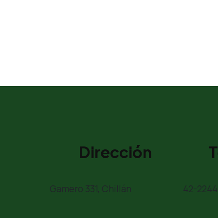
Dirección
T
Gamero 331, Chillán
42-2244