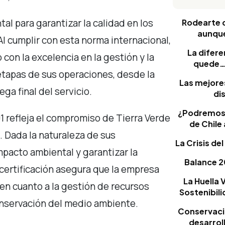
al para garantizar la calidad en los
Rodearte 
aunque
Al cumplir con esta norma internacional,
La difere
on la excelencia en la gestión y la
quede… 
 etapas de sus operaciones, desde la
Las mejore
ega final del servicio.
di
¿Podremos s
001 refleja el compromiso de Tierra Verde
de Chile
. Dada la naturaleza de sus
La Crisis de
mpacto ambiental y garantizar la
Balance 2
 certificación asegura que la empresa
La Huella
en cuanto a la gestión de recursos
Sostenibil
onservación del medio ambiente.
Conservació
desarrol