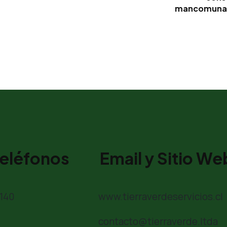
mancomunado
eléfonos
Email y Sitio We
140
www.tierraverdeservicios.cl
contacto@tierraverde.ltda