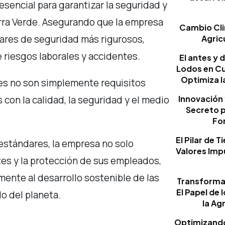
esencial para garantizar la seguridad y
rra Verde. Asegurando que la empresa
Cambio Cli
ares de seguridad más rigurosos,
Agricu
 riesgos laborales y accidentes.
El antes y 
Lodos en Cu
Optimiza l
nes no son simplemente requisitos
Innovación 
con la calidad, la seguridad y el medio
Secreto p
For
El Pilar de 
estándares, la empresa no solo
Valores Impu
ntes y la protección de sus empleados,
ente al desarrollo sostenible de las
Transforma
El Papel de
o del planeta.
la Ag
Optimizando