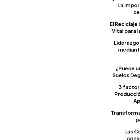
La impor
ce
El Reciclaj
Vital para 
Liderazgo 
mediante
¿Puede un
Suelos Deg
3 factor
Producción
Ap
Transforma
p
Las Ce
cons