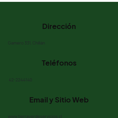
Dirección
Gamero 331, Chillán
Teléfonos
42-2244140
Email y Sitio Web
www.tierraverdeservicios.cl