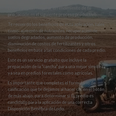
predios para acceder a la Disposición Benéfica de
Lodo y puedas mejorar el rendimiento de tu
producción en el siguiente proceso productivo.
Te recuerdo los beneficios de esta aplicación, tales
como: aumento de nutrientes, recuperación de
suelos degradados, aumento de producción,
disminución de costos de fertilizantes y otros
beneficios en base a las condiciones de cada predio.
Este es un servicio gratuito que incluye la
preparación de la "cancha" para una mejor siembra,
ya sea en predios forestales como agrícolas.
Es importante que completes el formulario de
calificación
que te dejamos al hacer clic en el botón
de más abajo, para determinar si tu predio es
candidato para la aplicación de una correcta
Disposición Benéfica de Lodo.