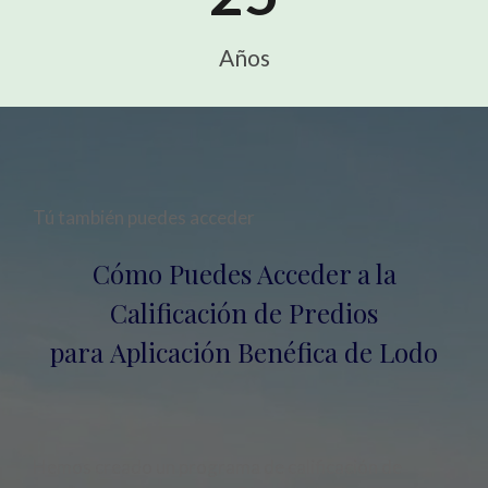
Años
Tú también puedes acceder
Cómo Puedes Acceder a la
Calificación de Predios
para Aplicación Benéfica de Lodo
Hemos creado un programa de calificación de