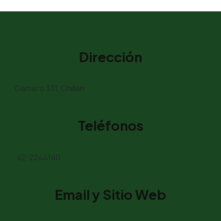
Dirección
Gamero 331, Chillán
Teléfonos
42-2244140
Email y Sitio Web