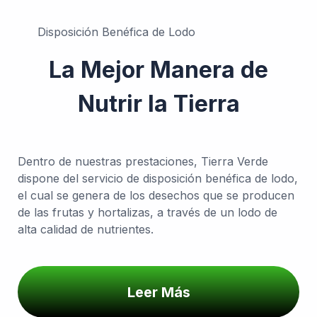
Disposición Benéfica de Lodo
La Mejor Manera de
Nutrir la Tierra
Dentro de nuestras prestaciones, Tierra Verde
dispone del servicio de disposición benéfica de lodo,
el cual se genera de los desechos que se producen
de las frutas y hortalizas, a través de un lodo de
alta calidad de nutrientes.
Leer Más