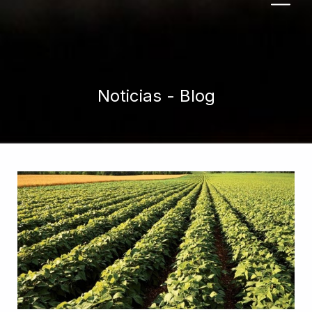
Noticias - Blog