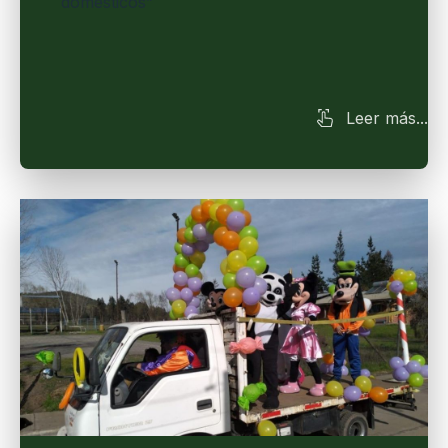
domésticos”
Leer más...